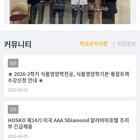
커뮤니티
학과공지사항
취업정보
일반
★ 2026-2학기 식품영양학전공, 식품영양학기본·통합트랙
수강신청 안내 ★
2026-08-05
일반
HOSKO 제14기 미국 AAA 5Diamond 알라바마호텔 조리
부 긴급채용
2026-08-05