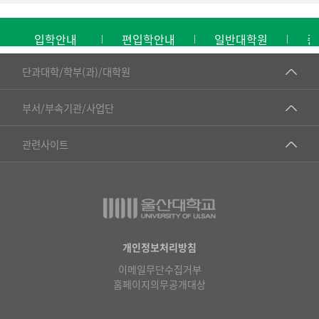
입학안내
편입학안내
일반대학원
중
■인문대학
단과대학/학부(과)/대학원
▷국어국문학부
공동기기센터
부서/부속기관/사업단
▷영어영문학과
공학교육혁신센터
건강가정지원센터
관련사이트
▷일본어·일본학과
과학영재교육원
교수협의회
▷중국어·중국학과
교무처교직팀
구내(경남)은행
▷프랑스어·프랑스학과
국어문화원
노동조합
▷스페인·중남미학과
국제교류처
생명윤리위원회
개인정보처리방침
▷역사·문화학과
기초과학연구소
이메일무단수집거부
온라인 기술거래 플랫폼
▷철학·상담학과
홈페이지의무공개대상
물리BK 미래혁신응집물질물리인재교육연구단
울산대신문
■사회과학대학