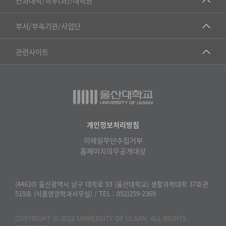
단과대학/학부(과)/대학원
▷국어국문학부
공동기기센터
부서/부속기관/사업단
▷영어영문학과
공학교육혁신센터
건강가정지원센터
관련사이트
▷일본어·일본학과
과학영재교육원
교수협의회
▷중국어·중국학과
교무처교직팀
구내(경남)은행
▷프랑스어·프랑스학과
국어문화원
노동조합
▷스페인·중남미학과
국제교류처
생명윤리위원회
개인정보처리방침
▷역사·문화학과
기초과학연구소
이메일무단수집거부
온라인 기술거래 플랫폼
▷철학·상담학과
홈페이지의무공개대상
물리BK 미래혁신응집물질물리인재교육연구단
울산대신문
■사회과학대학
메이커스페이스
울산대학교 총동문회
(44610) 울산광역시 남구 대학로 93 (울산대학교) 생활과학대학 37호관
▷사회과학부
519호 (식품영양학과사무실) / TEL : 052)259-2369
미래기술혁신융합형인재양성센터
울산대학교병원
ㆍ경제학전공
반구대암각화유적보존연구소
COPYRIGHT © 2022 UNIVERSITY OF ULSAN. ALL RIGHTS
캠퍼스안전관리