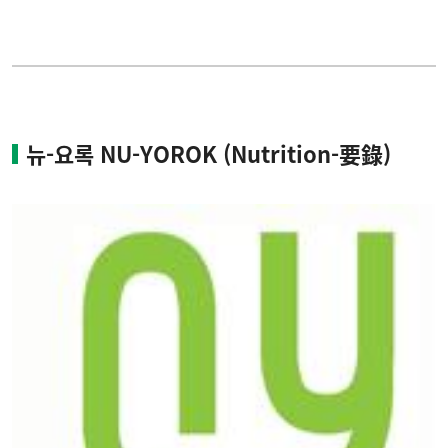
대학원
포토갤러리
취업정보
동아리 소개
뉴-요록 NU-YOROK (Nutrition-要錄)
학과행정
학생커뮤니티