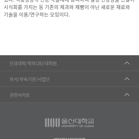
시식회를 가지는 등 기존의 제과와 제빵이 아닌 새로운 재료와
기술을 이용/연구하는 모임이다.
■인문대학
단과대학/학부(과)/대학원
▷국어국문학부
공동기기센터
부서/부속기관/사업단
▷영어영문학과
공학교육혁신센터
건강가정지원센터
관련사이트
▷일본어·일본학과
과학영재교육원
교수협의회
▷중국어·중국학과
교무처교직팀
구내(경남)은행
▷프랑스어·프랑스학과
국어문화원
노동조합
▷스페인·중남미학과
국제교류처