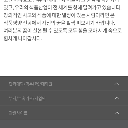
있고, 우리의 식품산업이 전 세계를 향해 달려가고 있습니다.
창의적인 사고와 식품에 대한 열정이 있는 사람이라면 본
식품영양 전공에서 자신의 꿈을 활짝 펴보시기 바랍니다.
여러분의 꿈이 실현 될 수 있도록 모두 힘을 모아 세계 속으로
힘차게 나아갑시다.
■인문대학
단과대학/학부(과)/대학원
▷국어국문학부
공동기기센터
부서/부속기관/사업단
▷영어영문학과
공학교육혁신센터
건강가정지원센터
관련사이트
▷일본어·일본학과
과학영재교육원
교수협의회
▷중국어·중국학과