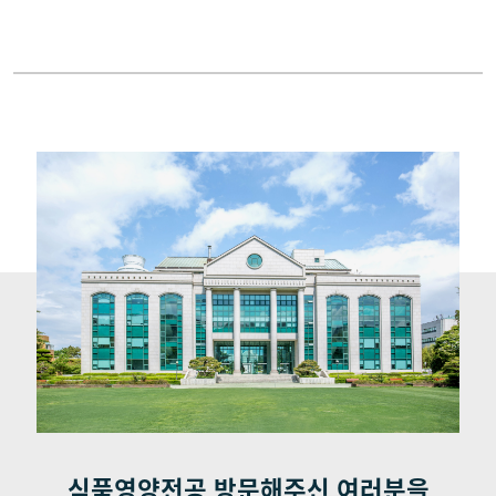
대학원
학과연혁
취업정보
전공소개
학과행정
입학안내
학생커뮤니티
전공현황
찾아오시는 길
식품영양전공 방문해주신 여러분을