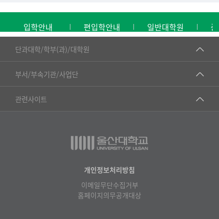
입학안내
편입학안내
일반대학원
중
■인문대학
단과대학/학부(과)/대학원
▷국어국문학부
공동기기센터
부서/부속기관/사업단
▷영어영문학과
공학교육혁신센터
건강가정지원센터
관련사이트
▷일본어·일본학과
과학영재교육원
교수협의회
▷중국어·중국학과
교무처교직팀
구내(경남)은행
▷프랑스어·프랑스학과
국어문화원
노동조합
▷스페인·중남미학과
국제교류처
생명윤리위원회
개인정보처리방침
▷역사·문화학과
기초과학연구소
이메일무단수집거부
온라인 기술거래 플랫폼
▷철학·상담학과
홈페이지의무공개대상
물리BK 미래혁신응집물질물리인재교육연구단
울산대신문
■사회과학대학