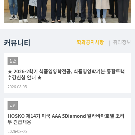
커뮤니티
학과공지사항
취업정보
일반
★ 2026-2학기 식품영양학전공, 식품영양학기본·통합트랙
수강신청 안내 ★
2026-08-05
일반
HOSKO 제14기 미국 AAA 5Diamond 알라바마호텔 조리
부 긴급채용
2026-08-05