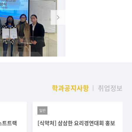
학과공지사항
취업정보
일반
패스트트랙
[식약처] 삼삼한 요리경연대회 홍보