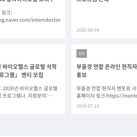
 링크:
log.naver.com/interndoctor/224367598366
2026-08-04
일반
년 바이오헬스 글로벌 석학
부울경 연합 온라인 현직자
로그램」 멘티 모집
홍보
명: 2026년 바이오헬스 글로벌
부울경 연합 현직자 멘토링 
 프로그램나. 지원분야:
홈페이지 링크:https://mento
역학, 의료AI디지털헬스,
usg.kr/학교 코드 : UOU520
2026-07-23
단보조, 분자세포생물학(5개