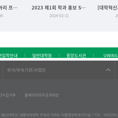
제 1기 취창업동아리 프로그램 시상식
2023 제1회 학과 홍보 Shorts 영상 경진대회 대상
06
2024-02-21
2
편입학안내
일반대학원
중앙도서관
UWINS
공동기기센터
부서/부속기관/사업단
공학교육혁신센터
과학영재교육원
단수집거부
홈페이지의무공개대상
교무처교직팀
국어문화원
 (울산대학교) 생활과학대학 37호관 519호 (식품영양학과사무실) / TEL : 052)259-2
국제교류처