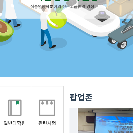
팝업존
일반대학원
관련시험