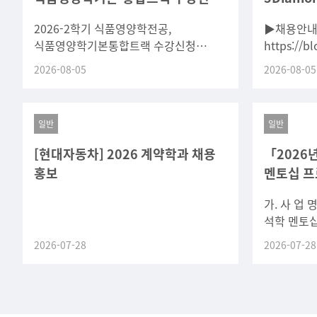
안내 ★
긴급채용
2026-2학기 식품영양학전공,
▶채용안내
식품영양학기본통합트랙 수강신청
https://b
안내문* 공지사항 미확인 및 학과 전화
2026-08-05
2026-08-05
연결 시, 통화 연결이 불가하면 수강
신청에 도와 드릴 수 없습니다
일반
일반
[현대자동차] 2026 계약학과 채용
「2026
홍보
멘토십 프
가. 사 업 
석학 멘토십
뇌과학, 면
2026-07-28
2026-07-28
의료영상진
분야)다