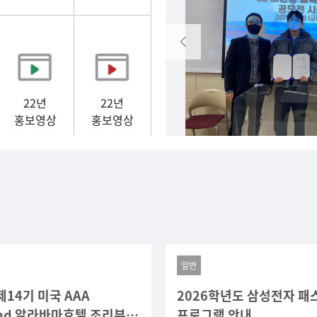
22년
22년
홍보영상
홍보영상
일반
제14기 미국 AAA
2026학년도 삼성전자 
ond 알라바마호텔 조리부
프로그램 안내