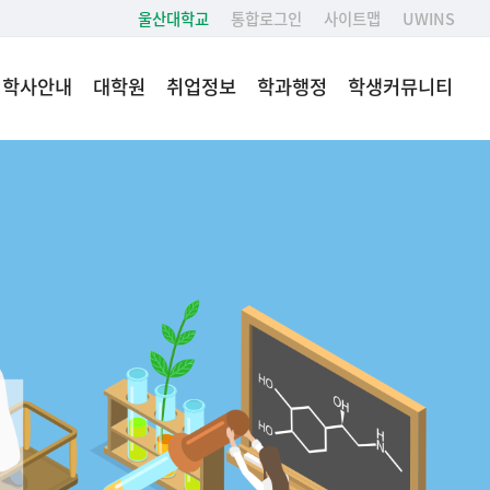
울산대학교
통합로그인
사이트맵
UWINS
학사안내
대학원
취업정보
학과행정
학생커뮤니티