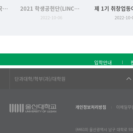
최석영 교수님 집필 '한국야생버섯도감' 2022년 세종도서 선정
2021 학생공헌단(LINCUS) 7기 성과발표회
2022-10-06
2022-10-
입학안내
■인문대학
단과대학/학부(과)/대학원
▷국어국문학부
▷영어영문학과
개인정보처리방침
이메일무
▷일본어·일본학과
▷중국어·중국학과
(44610) 울산광역시 남구 대학로 93
▷프랑스어·프랑스학과