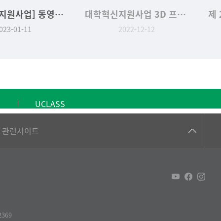
[대학혁신지원사업] 동영상 제작 프로그램 평가 시상식
대학혁신지원사업 3D 프린팅 교육 프로그램 공모전 시상식
023-01-11
2022-12-12
UCLASS
건강가정지원센터
관련사이트
교수협의회
구내(경남)은행
노동조합
생명윤리위원회
369
온라인 기술거래 플랫폼