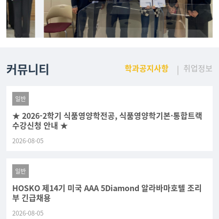
커뮤니티
학과공지사항
취업정보
일반
★ 2026-2학기 식품영양학전공, 식품영양학기본·통합트랙
수강신청 안내 ★
2026-08-05
일반
HOSKO 제14기 미국 AAA 5Diamond 알라바마호텔 조리
부 긴급채용
2026-08-05