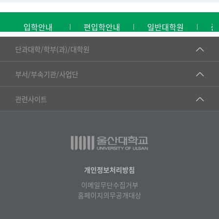
입학안내
편입학안내
일반대학원
중
■인문대학
단과대학/학부(과)/대학원
▷국어국문학부
공동기기센터
부서/부속기관/사업단
▷영어영문학과
공학교육혁신센터
건강가정지원센터
관련사이트
▷일본어·일본학과
과학영재교육원
교수협의회
▷중국어·중국학과
교무처교직팀
구내(경남)은행
▷프랑스어·프랑스학과
국어문화원
노동조합
▷스페인·중남미학과
국제교류처
생명윤리위원회
개인정보처리방침
▷역사·문화학과
기초과학연구소
이메일무단수집거부
온라인 기술거래 플랫폼
▷철학·상담학과
홈페이지의무공개대상
물리BK 미래혁신응집물질물리인재교육연구단
울산대신문
■사회과학대학