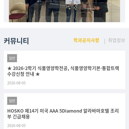
커뮤니티
학과공지사항
취업정보
일반
★ 2026-2학기 식품영양학전공, 식품영양학기본·통합트랙
수강신청 안내 ★
2026-08-05
일반
HOSKO 제14기 미국 AAA 5Diamond 알라바마호텔 조리
부 긴급채용
2026-08-05