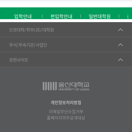
입학안내
편입학안내
일반대학원
중
■인문대학
단과대학/학부(과)/대학원
▷국어국문학부
공동기기센터
부서/부속기관/사업단
▷영어영문학과
공학교육혁신센터
건강가정지원센터
관련사이트
▷일본어·일본학과
과학영재교육원
교수협의회
▷중국어·중국학과
교무처교직팀
구내(경남)은행
▷프랑스어·프랑스학과
국어문화원
노동조합
▷스페인·중남미학과
국제교류처
생명윤리위원회
개인정보처리방침
▷역사·문화학과
기초과학연구소
이메일무단수집거부
온라인 기술거래 플랫폼
▷철학·상담학과
홈페이지의무공개대상
물리BK 미래혁신응집물질물리인재교육연구단
울산대신문
■사회과학대학