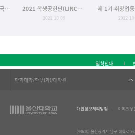
최석영 교수님 집필 '한국야생버섯도감' 2022년 세종도서 선정
2021 학생공헌단(LINCUS) 7기 성과발표회
2022-10-06
2022-10-
입학안내
■인문대학
단과대학/학부(과)/대학원
▷국어국문학부
▷영어영문학과
개인정보처리방침
이메일무
▷일본어·일본학과
▷중국어·중국학과
(44610) 울산광역시 남구 대학로 93
▷프랑스어·프랑스학과