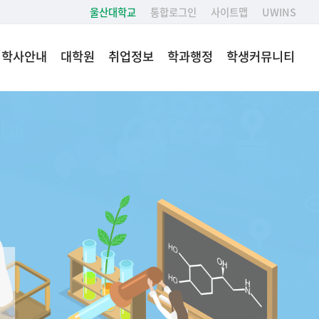
울산대학교
통합로그인
사이트맵
UWINS
학사안내
대학원
취업정보
학과행정
학생커뮤니티