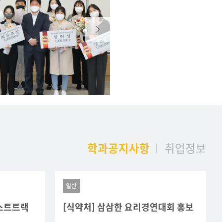
학과공지사항
취업정보
일반
패스트트랙
[식약처] 삼삼한 요리경연대회 홍보