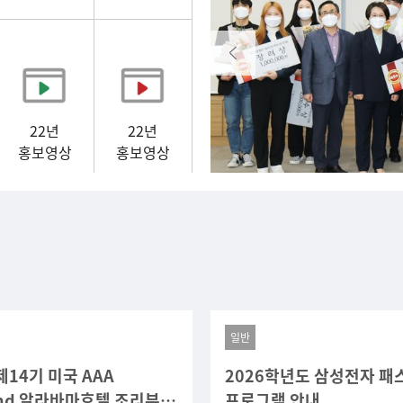
22년
22년
홍보영상
홍보영상
일반
제14기 미국 AAA
2026학년도 삼성전자 
ond 알라바마호텔 조리부
프로그램 안내