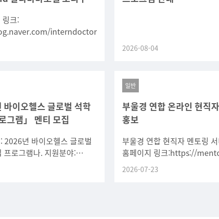
 링크:
log.naver.com/interndoctor/224367598366
2026-08-04
일반
년 바이오헬스 글로벌 석학
부울경 연합 온라인 현직자
로그램」 멘티 모집
홍보
명: 2026년 바이오헬스 글로벌
부울경 연합 현직자 멘토링 
 프로그램나. 지원분야:
홈페이지 링크:https://mento
역학, 의료AI디지털헬스,
usg.kr/학교 코드 : UOU520
2026-07-23
단보조, 분자세포생물학(5개