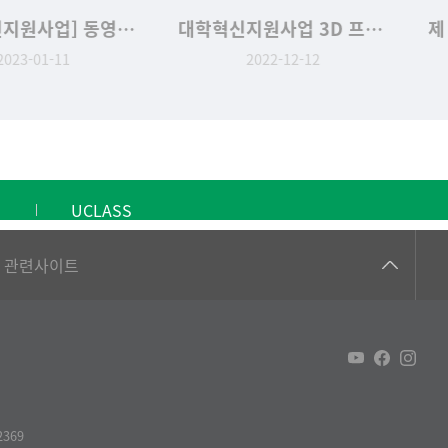
[대학혁신지원사업] 동영상 제작 프로그램 평가 시상식
대학혁신지원사업 3D 프린팅 교육 프로그램 공모전 시상식
023-01-11
2022-12-12
UCLASS
건강가정지원센터
관련사이트
교수협의회
구내(경남)은행
노동조합
생명윤리위원회
369
온라인 기술거래 플랫폼