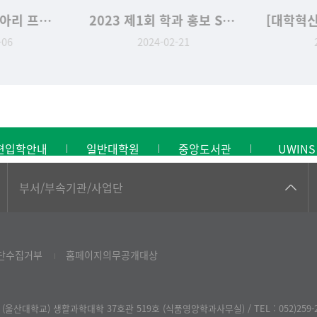
제 1기 취창업동아리 프로그램 시상식
2023 제1회 학과 홍보 Shorts 영상 경진대회 대상
06
2024-02-21
2
편입학안내
일반대학원
중앙도서관
UWINS
공동기기센터
부서/부속기관/사업단
공학교육혁신센터
과학영재교육원
단수집거부
홈페이지의무공개대상
교무처교직팀
국어문화원
 (울산대학교) 생활과학대학 37호관 519호 (식품영양학과사무실) / TEL : 052)259-2
국제교류처