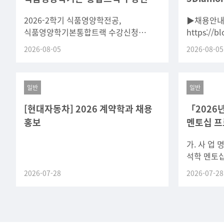
안내 ★
긴급채용
2026-2학기 식품영양학전공,
▶채용안내
식품영양학기본통합트랙 수강신청
https://b
안내문* 공지사항 미확인 및 학과 전화
2026-08-05
2026-08-05
연결 시, 통화 연결이 불가하면 수강
신청에 도와 드릴 수 없습니다
일반
일반
[현대자동차] 2026 계약학과 채용
「2026
홍보
멘토십 프
가. 사 업 
석학 멘토십
뇌과학, 면
2026-07-28
2026-07-28
의료영상진
분야)다