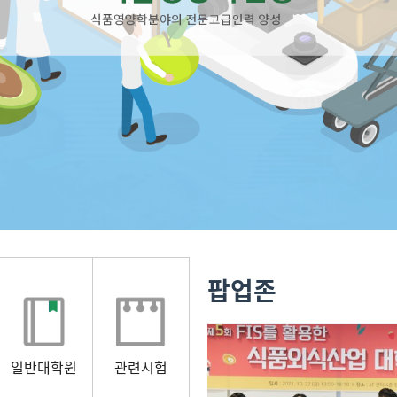
팝업존
일반대학원
관련시험