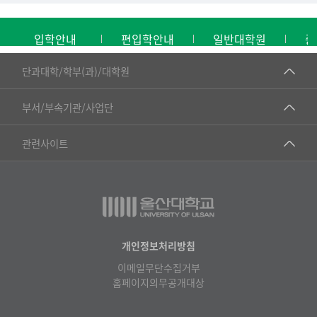
입학안내
편입학안내
일반대학원
중
■인문대학
단과대학/학부(과)/대학원
▷국어국문학부
공동기기센터
부서/부속기관/사업단
▷영어영문학과
공학교육혁신센터
건강가정지원센터
관련사이트
▷일본어·일본학과
과학영재교육원
교수협의회
▷중국어·중국학과
교무처교직팀
구내(경남)은행
▷프랑스어·프랑스학과
국어문화원
노동조합
▷스페인·중남미학과
국제교류처
생명윤리위원회
개인정보처리방침
▷역사·문화학과
기초과학연구소
이메일무단수집거부
온라인 기술거래 플랫폼
▷철학·상담학과
홈페이지의무공개대상
물리BK 미래혁신응집물질물리인재교육연구단
울산대신문
■사회과학대학