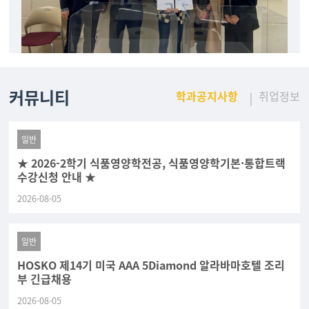
커뮤니티
학과공지사항
취업정보
일반
★ 2026-2학기 식품영양학전공, 식품영양학기본·통합트랙
수강신청 안내 ★
2026-08-05
일반
HOSKO 제14기 미국 AAA 5Diamond 알라바마호텔 조리
부 긴급채용
2026-08-05