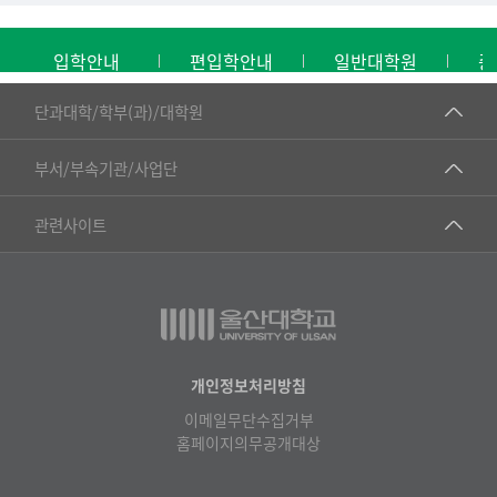
입학안내
편입학안내
일반대학원
중
■인문대학
단과대학/학부(과)/대학원
▷국어국문학부
공동기기센터
부서/부속기관/사업단
▷영어영문학과
공학교육혁신센터
건강가정지원센터
관련사이트
▷일본어·일본학과
과학영재교육원
교수협의회
▷중국어·중국학과
교무처교직팀
구내(경남)은행
▷프랑스어·프랑스학과
국어문화원
노동조합
▷스페인·중남미학과
국제교류처
생명윤리위원회
개인정보처리방침
▷역사·문화학과
기초과학연구소
이메일무단수집거부
온라인 기술거래 플랫폼
▷철학·상담학과
홈페이지의무공개대상
물리BK 미래혁신응집물질물리인재교육연구단
울산대신문
■사회과학대학