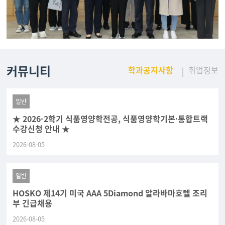
커뮤니티
학과공지사항
취업정보
일반
★ 2026-2학기 식품영양학전공, 식품영양학기본·통합트랙
수강신청 안내 ★
2026-08-05
일반
HOSKO 제14기 미국 AAA 5Diamond 알라바마호텔 조리
부 긴급채용
2026-08-05