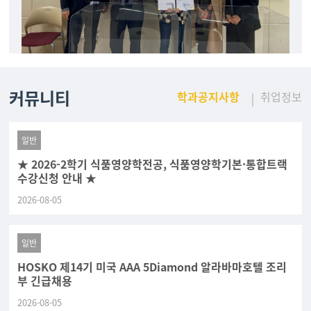
커뮤니티
학과공지사항
취업정보
일반
★ 2026-2학기 식품영양학전공, 식품영양학기본·통합트랙
수강신청 안내 ★
2026-08-05
일반
HOSKO 제14기 미국 AAA 5Diamond 알라바마호텔 조리
부 긴급채용
2026-08-05