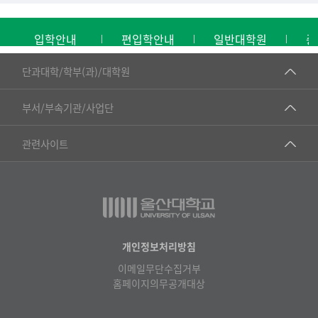
입학안내
편입학안내
일반대학원
중
■인문대학
단과대학/학부(과)/대학원
▷국어국문학부
공동기기센터
부서/부속기관/사업단
▷영어영문학과
공학교육혁신센터
건강가정지원센터
관련사이트
▷일본어·일본학과
과학영재교육원
교수협의회
▷중국어·중국학과
교무처교직팀
구내(경남)은행
▷프랑스어·프랑스학과
국어문화원
노동조합
▷스페인·중남미학과
국제교류처
생명윤리위원회
개인정보처리방침
▷역사·문화학과
기초과학연구소
이메일무단수집거부
온라인 기술거래 플랫폼
▷철학·상담학과
홈페이지의무공개대상
물리BK 미래혁신응집물질물리인재교육연구단
울산대신문
■사회과학대학